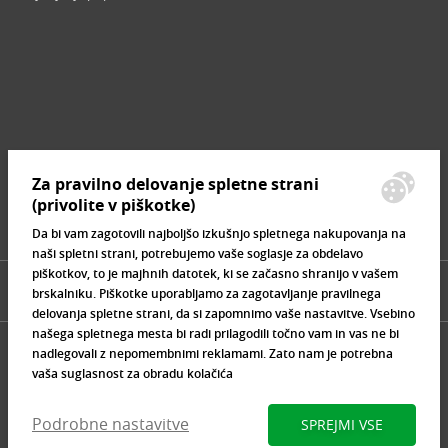
Revija
Iščemo blogerje
Partnerski program
Prosta delovna mesta
Zemljevid strani
Za pravilno delovanje spletne strani
Znamke, ki se prodajajo
(privolite v piškotke)
Da bi vam zagotovili najboljšo izkušnjo spletnega nakupovanja na
naši spletni strani, potrebujemo vaše soglasje za obdelavo
piškotkov, to je majhnih datotek, ki se začasno shranijo v vašem
brskalniku. Piškotke uporabljamo za zagotavljanje pravilnega
delovanja spletne strani, da si zapomnimo vaše nastavitve. Vsebino
našega spletnega mesta bi radi prilagodili točno vam in vas ne bi
nadlegovali z nepomembnimi reklamami. Zato nam je potrebna
vaša suglasnost za obradu kolačića
Podrobne nastavitve
SPREJMI VSE