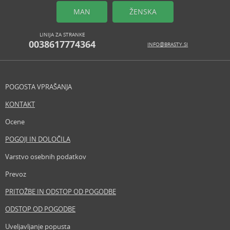
Opozorilo za varnost:
MAN
ŽENSKA
Vnetljivo., Izogibajte se stiku z očmi., Shranjujte izven dosega otrok.
LINIJA ZA STRANKE
0038617774364
Proizvajalec/uvoznik:
INFO@BRASTY.SI
Genie-S International Ltd
www.travalo.com
POGOSTA VPRAŠANJA
EAN:
4897028694887
KONTAKT
Glosar izrazov
POŠLJI VPRAŠANJE
Ocene
POGOJI IN DOLOČILA
Varstvo osebnih podatkov
Prevoz
PRITOŽBE IN ODSTOP OD POGODBE
ODSTOP OD POGODBE
Uveljavljanje popusta