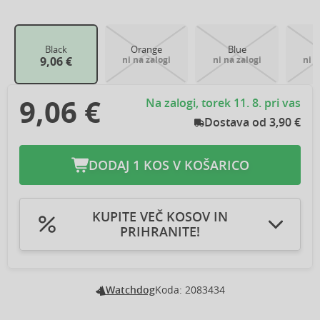
Black
Orange
Blue
9,06 €
ni na zalogi
ni na zalogi
ni n
9,06 €
Na zalogi, torek 11. 8. pri vas
Dostava od 3,90 €
DODAJ 1 KOS V KOŠARICO
KUPITE VEČ KOSOV IN
PRIHRANITE!
Dodaj v košarico 2kos
Prihranite 0,54 €
-3 %
Dodaj v košarico 3kos
Prihranite 1,09 €
-4 %
Dodaj v košarico 4kos
Prihranite 1,81 €
-5 %
Watchdog
Koda: 2083434
Dodaj v košarico 5kos
Prihranite 2,72 €
-6 %