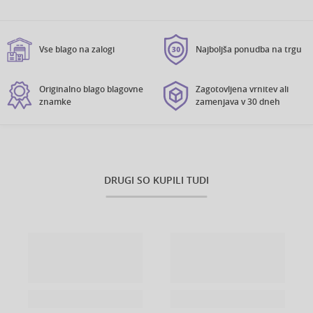
Vse blago na zalogi
Najboljša ponudba na trgu
Originalno blago blagovne
Zagotovljena vrnitev ali
znamke
zamenjava v 30 dneh
DRUGI SO KUPILI TUDI