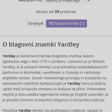
RAZVRSTI PO:
Izbrani ste
39
predmeti
Yardley
Odstraniti filter (1)
O blagovni znamki Yardley
Yardley
je ikonična britanska blagovna znamka, katere
zgodovina sega v leto 1770 v Londonu. Ustanovil jo je William
Yardley, ki je postavil temelje za proizvodnjo visokokakovostnih
parfumov in kozmetike, navdihnjen s čistostjo in nežnostjo
angleške narave. Zaradi inovativnega pristopa in poudarka na
edinstvenih cvetličnih kompozicijah je
Yardley
hitro pridobila
ugled med britansko smetano in kraljevo družino. Pomemben
mejnik je bila uvedba legendarne kolekcije English Lavender, ki
je postala sinonim za klasično eleganco in britansko tradicijo.
Filozofija
Yardley
temelji na spoštovanju tradicije, narave in