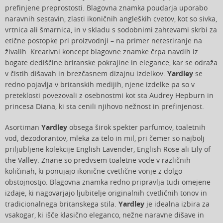
prefinjene preprostosti. Blagovna znamka poudarja uporabo
naravnih sestavin, zlasti ikoničnih angleških cvetov, kot so sivka,
vrtnica ali šmarnica, in v skladu s sodobnimi zahtevami skrbi za
etične postopke pri proizvodnji – na primer netestiranje na
živalih. Kreativni koncept blagovne znamke črpa navdih iz
bogate dediščine britanske pokrajine in elegance, kar se odraža
v čistih dišavah in brezčasnem dizajnu izdelkov.
Yardley
se
redno pojavlja v britanskih medijih, njene izdelke pa so v
preteklosti povezovali z osebnostmi kot sta Audrey Hepburn in
princesa Diana, ki sta cenili njihovo nežnost in prefinjenost.
Asortiman
Yardley
obsega širok spekter parfumov, toaletnih
vod, dezodorantov, mleka za telo in mil, pri čemer so najbolj
priljubljene kolekcije English Lavender, English Rose ali Lily of
the Valley. Znane so predvsem toaletne vode v različnih
količinah, ki ponujajo ikonične cvetlične vonje z dolgo
obstojnostjo. Blagovna znamka redno pripravlja tudi omejene
izdaje, ki nagovarjajo ljubitelje originalnih cvetličnih tonov in
tradicionalnega britanskega stila.
Yardley
je idealna izbira za
vsakogar, ki išče klasično eleganco, nežne naravne dišave in