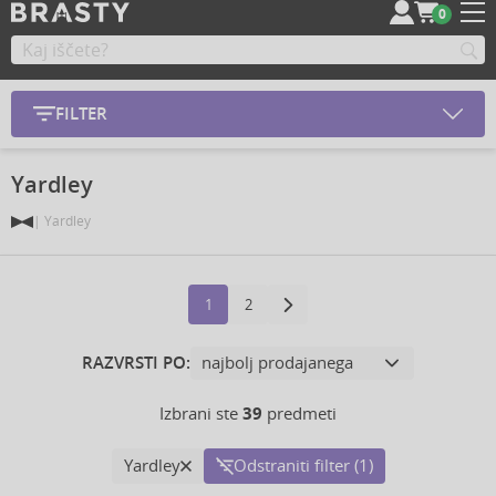
0
FILTER
Yardley
Yardley
1
2
RAZVRSTI PO:
Izbrani ste
39
predmeti
Yardley
Odstraniti filter (1)