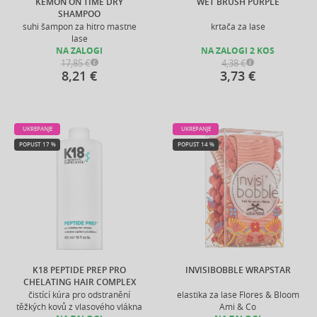
KEMON ON TIME DRY
WET BRUSH PURPLE
SHAMPOO
suhi šampon za hitro mastne
krtača za lase
lase
NA ZALOGI
NA ZALOGI 2 KOS
17,85 €
4,38 €
8,21 €
3,73 €
UKREPANJE
UKREPANJE
POPUST 17 %
POPUST 14 %
K18 PEPTIDE PREP PRO
INVISIBOBBLE WRAPSTAR
CHELATING HAIR COMPLEX
čistící kúra pro odstranění
elastika za lase Flores & Bloom
těžkých kovů z vlasového vlákna
Ami & Co