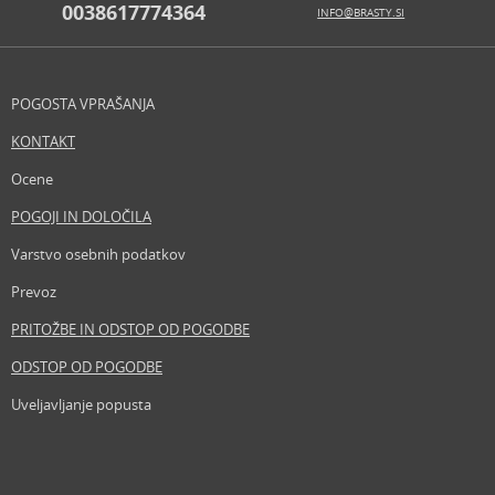
0038617774364
INFO@BRASTY.SI
POGOSTA VPRAŠANJA
KONTAKT
Ocene
POGOJI IN DOLOČILA
Varstvo osebnih podatkov
Prevoz
PRITOŽBE IN ODSTOP OD POGODBE
ODSTOP OD POGODBE
Uveljavljanje popusta
Revija
Iščemo blogerje