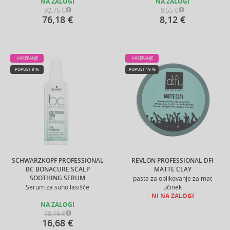
NA ZALOGI
NA ZALOGI
92,76 €
9,55 €
76,18 €
8,12 €
UKREPANJE
UKREPANJE
POPUST 8 %
POPUST 19 %
SCHWARZKOPF PROFESSIONAL
REVLON PROFESSIONAL DFI
BC BONACURE SCALP
MATTE CLAY
SOOTHING SERUM
pasta za oblikovanje za mat
Serum za suho lasišče
učinek
NI NA ZALOGI
NA ZALOGI
18,16 €
16,68 €