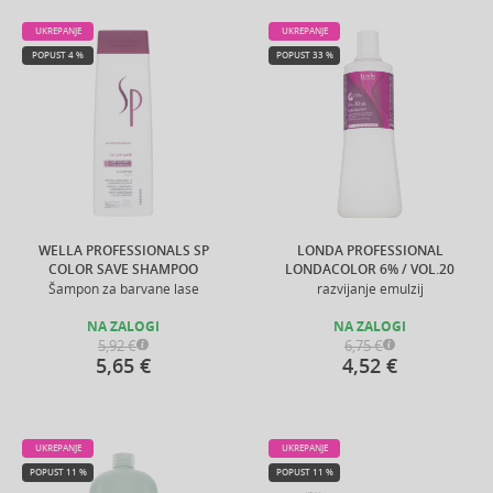
UKREPANJE
UKREPANJE
POPUST 4 %
POPUST 33 %
WELLA PROFESSIONALS SP
LONDA PROFESSIONAL
COLOR SAVE SHAMPOO
LONDACOLOR 6% / VOL.20
Šampon za barvane lase
razvijanje emulzij
NA ZALOGI
NA ZALOGI
5,92 €
6,75 €
5,65 €
4,52 €
UKREPANJE
UKREPANJE
POPUST 11 %
POPUST 11 %