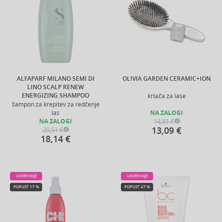
ALFAPARF MILANO SEMI DI
OLIVIA GARDEN CERAMIC+ION
LINO SCALP RENEW
ENERGIZING SHAMPOO
krtača za lase
šampon za krepitev za redčenje
las
NA ZALOGI
14,81 €
NA ZALOGI
13,09 €
20,51 €
18,14 €
UKREPANJE
UKREPANJE
POPUST 17 %
POPUST 47 %