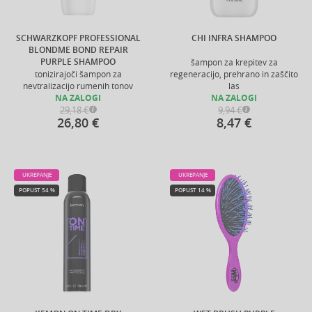
SCHWARZKOPF PROFESSIONAL
CHI INFRA SHAMPOO
BLONDME BOND REPAIR
PURPLE SHAMPOO
šampon za krepitev za
tonizirajoči šampon za
regeneracijo, prehrano in zaščito
nevtralizacijo rumenih tonov
las
NA ZALOGI
NA ZALOGI
29,18 €
9,94 €
26,80 €
8,47 €
UKREPANJE
UKREPANJE
POPUST 54 %
POPUST 14 %