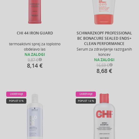
CHI 44 IRON GUARD
SCHWARZKOPF PROFESSIONAL
BC BONACURE SEALED ENDS+
CLEAN PERFORMANCE
termoaktivni sprej za toplotno
obdelavo las
Serum za zdravljenje raztrganih
NA ZALOGI
koncev
9,87 €
NA ZALOGI
8,14 €
16,69 €
8,68 €
UKREPANJE
UKREPANJE
POPUST 8 %
POPUST 14 %