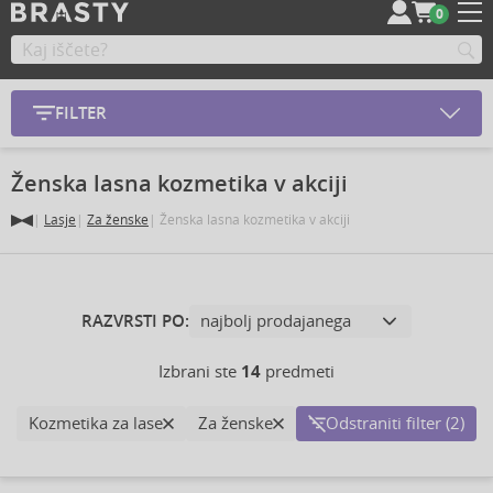
0
FILTER
Ženska lasna kozmetika v akciji
Lasje
Za ženske
Ženska lasna kozmetika v akciji
RAZVRSTI PO:
Izbrani ste
14
predmeti
Kozmetika za lase
Za ženske
Odstraniti filter (2)