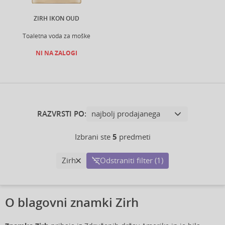
ZIRH IKON OUD
Toaletna voda za moške
NI NA ZALOGI
RAZVRSTI PO:
Izbrani ste
5
predmeti
Zirh
Odstraniti filter (1)
O blagovni znamki Zirh