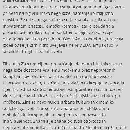
Znamka Zirh
prihaja iz Združenih držav Amerike in je bila
ustanovljena leta 1995. Za njo stoji Bryan John in njegova vizija
prinesti na trg vrhunsko nego kože, namenjeno izključno
moškim. Že od samega začetka se je znamka razlikovala po
inovativnem pristopu k moški kozmetiki, saj je poudarjala
preprostost, učinkovitost in sodoben dizajn. Zaradi svoje
osredotočenosti na potrebe moške kože in nenehnega razvoja
izdelkov se je Zirh hitro uveljavila ne le v ZDA, ampak tudi v
številnih drugih državah sveta.
Filozofija
Zirh
temelji na prepričanju, da mora biti kakovostna
nega kože dostopna vsakemu moškemu brez nepotrebnih
kompromisov. Znamka se osredotoča na uporabo visoko
učinkovitih sestavin, ki kožo ščitijo, vlažijo in krepijo. V ospredju
njenih vrednot sta tudi enostavnost uporabe in čist, moderen
videz izdelkov, ki odražajo aktiven življenjski slog sodobnega
moškega.
Zirh
se navdihuje z urbano kulturo in dinamiko
sodobnega sveta, kar se kaže v natančnem oblikovanju
embalaže in kampanjah, usmerjenih v samozavest in
individualnost. Znamka je znana po svoji odprtosti in
neposredni komunikaciji z moškimi na družbenih omrežjih, kjer