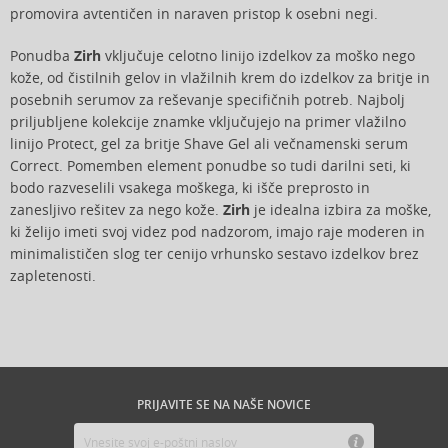
promovira avtentičen in naraven pristop k osebni negi.
Ponudba
Zirh
vključuje celotno linijo izdelkov za moško nego
kože, od čistilnih gelov in vlažilnih krem do izdelkov za britje in
posebnih serumov za reševanje specifičnih potreb. Najbolj
priljubljene kolekcije znamke vključujejo na primer vlažilno
linijo Protect, gel za britje Shave Gel ali večnamenski serum
Correct. Pomemben element ponudbe so tudi darilni seti, ki
bodo razveselili vsakega moškega, ki išče preprosto in
zanesljivo rešitev za nego kože.
Zirh
je idealna izbira za moške,
ki želijo imeti svoj videz pod nadzorom, imajo raje moderen in
minimalističen slog ter cenijo vrhunsko sestavo izdelkov brez
zapletenosti.
PRIJAVITE SE NA NAŠE NOVICE