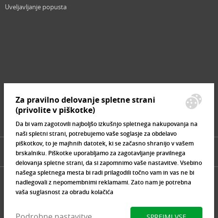
Uveljavljanje popusta
Revija
Iščemo blogerje
Partnerski program
Prosta delovna mesta
Zemljevid strani
Za pravilno delovanje spletne strani
Znamke, ki se prodajajo
(privolite v piškotke)
Da bi vam zagotovili najboljšo izkušnjo spletnega nakupovanja na
naši spletni strani, potrebujemo vaše soglasje za obdelavo
piškotkov, to je majhnih datotek, ki se začasno shranijo v vašem
brskalniku. Piškotke uporabljamo za zagotavljanje pravilnega
delovanja spletne strani, da si zapomnimo vaše nastavitve. Vsebino
našega spletnega mesta bi radi prilagodili točno vam in vas ne bi
nadlegovali z nepomembnimi reklamami. Zato nam je potrebna
vaša suglasnost za obradu kolačića
Podrobne nastavitve
SPREJMI VSE