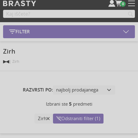
0
FILTER
Zirh
Zirh
RAZVRSTI PO:
Izbrani ste
5
predmeti
Zirh
Odstraniti filter (1)